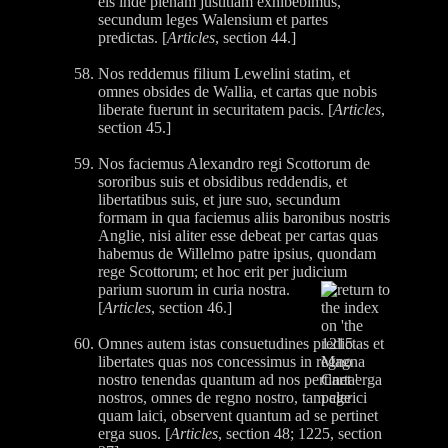
eis inde plenam justitiam exhibebimus,
secundum leges Walensium et partes
predictas. [
Articles
, section 44.]
Nos reddemus filium Lewelini statim, et
omnes obsides de Wallia, et cartas que nobis
liberate fuerunt in securitatem pacis. [
Articles
,
section 45.]
Nos faciemus Alexandro regi Scottorum de
sororibus suis et obsidibus reddendis, et
libertatibus suis, et jure suo, secundum
formam in qua faciemus aliis baronibus nostris
Anglie, nisi aliter esse debeat per cartas quas
habemus de Willelmo patre ipsius, quondam
rege Scottorum; et hoc erit per judicium
parium
suorum in curia nostra.
[
Articles
, section 46.]
Omnes autem istas consuetudines predictas et
libertates quas nos concessimus in regno
nostro tenendas quantum ad nos pertinet erga
nostros, omnes de regno nostro, tam clerici
quam laici, observent quantum ad se pertinet
erga suos. [
Articles
, section 48; 1225, section