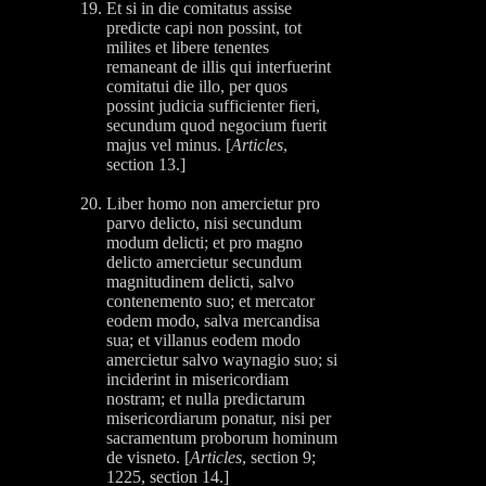
Et si in die comitatus assise
predicte capi non possint, tot
milites et libere tenentes
remaneant de illis qui interfuerint
comitatui die illo, per quos
possint judicia sufficienter fieri,
secundum quod negocium fuerit
majus vel minus. [
Articles
,
section 13.]
Liber homo non amercietur pro
parvo delicto, nisi secundum
modum delicti; et pro magno
delicto amercietur secundum
magnitudinem delicti, salvo
contenemento suo; et mercator
eodem modo, salva mercandisa
sua; et villanus eodem modo
amercietur salvo waynagio suo; si
inciderint in misericordiam
nostram; et nulla predictarum
misericordiarum ponatur, nisi per
sacramentum proborum hominum
de visneto. [
Articles
, section 9;
1225, section 14.]