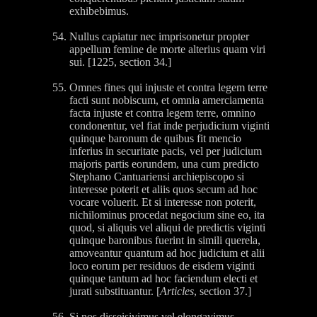
exhibebimus.
Nullus capiatur nec imprisonetur propter
appellum femine de morte alterius quam viri
sui. [1225, section 34.]
Omnes fines qui injuste et contra legem terre
facti sunt nobiscum, et omnia amerciamenta
facta injuste et contra legem terre, omnino
condonentur, vel fiat inde perjudicium viginti
quinque baronum de quibus fit mencio
inferius in securitate pacis, vel per judicium
majoris partis eorundem, una cum predicto
Stephano Cantuariensi archiepiscopo si
interesse poterit et aliis quos secum ad hoc
vocare voluerit. Et si interesse non poterit,
nichilominus procedat negocium sine eo, ita
quod, si aliquis vel aliqui de predictis viginti
quinque baronibus fuerint in simili querela,
amoveantur quantum ad hoc judicium et alii
loco eorum per residuos de eisdem viginti
quinque tantum ad hoc faciendum electi et
jurati substituantur. [
Articles
, section 37.]
Si nos disseisivimus vel elongavimus