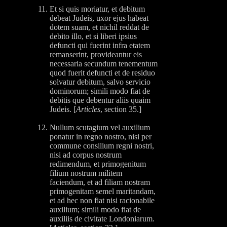
Et si quis moriatur, et debitum
debeat Judeis, uxor ejus habeat
dotem suam, et nichil reddat de
debito illo, et si liberi ipsius
defuncti qui fuerint infra etatem
remanserint, provideantur eis
necessaria secundum tenementum
quod fuerit defuncti et de residuo
solvatur debitum, salvo servicio
dominorum; simili modo fiat de
debitis que debentur aliis quaim
Judeis. [
Articles
, section 35.]
Nullum scutagium vel auxilium
ponatur in regno nostro, nisi per
commune consilium regni nostri,
nisi ad corpus nostrum
redimendum, et primogenitum
filium nostrum militem
faciendum, et ad filiam nostram
primogenitam semel maritandam,
et ad hec non fiat nisi racionabile
auxilium; simili modo fiat de
auxiliis de civitate Londoniarum.