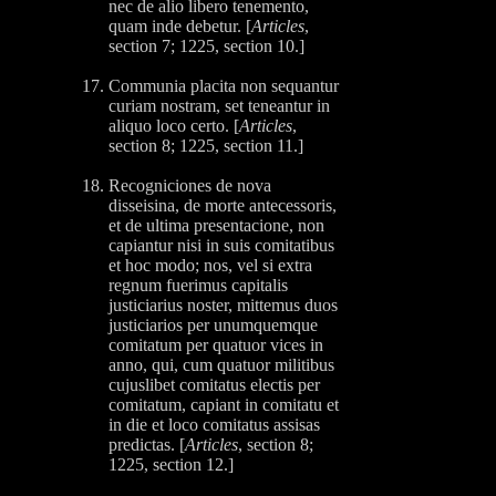
nec de alio libero tenemento,
quam inde debetur. [
Articles
,
section 7; 1225, section 10.]
Communia placita non sequantur
curiam nostram, set teneantur in
aliquo loco certo. [
Articles
,
section 8; 1225, section 11.]
Recogniciones de nova
disseisina, de morte antecessoris,
et de ultima presentacione, non
capiantur nisi in suis comitatibus
et hoc modo; nos, vel si extra
regnum fuerimus capitalis
justiciarius noster, mittemus duos
justiciarios per unumquemque
comitatum per quatuor vices in
anno, qui, cum quatuor militibus
cujuslibet comitatus electis per
comitatum, capiant in comitatu et
in die et loco comitatus assisas
predictas. [
Articles
, section 8;
1225, section 12.]