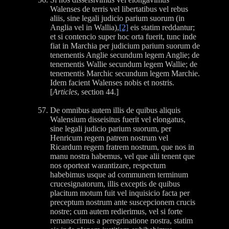
Walenses de terris vel libertatibus vel rebus
aliis, sine legali judicio parium suorum (in
Anglia vel in Wallia),
[2]
eis statim reddantur;
et si contencio super hoc orta fuerit, tunc inde
fiat in Marchia per judicium parium suorum de
tenementis Anglie secundum legem Anglie; de
tenementis Wallie secundum legem Wallie; de
tenementis Marchic secundum legem Marchie.
Idem facient Walenses nobis et nostris.
[
Articles
, section 44.]
De omnibus autem illis de quibus aliquis
Walensium disseisitus fuerit vel elongatus,
sine legali judicio parium suorum, per
Henricum regem patrem nostrum vel
Ricardum regem fratrem nostrum, que nos in
manu nostra habemus, vel que alii tenent que
nos oporteat warantizare, respectum
habebimus usque ad communem terminum
crucesignatorum, illis exceptis de quibus
placitum motum fuit vel inquisicio facta per
preceptum nostrum ante suscepcionem crucis
nostre; cum autem redierimus, vel si forte
remanscrimus a peregrinatione nostra, statim