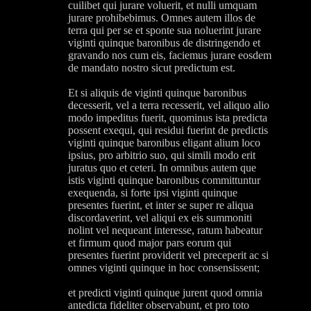
cuilibet qui jurare voluerit, et nulli umquam
jurare prohibebimus. Omnes autem illos de
terra qui per se et sponte sua noluerint jurare
viginti quinque baronibus de distringendo et
gravando nos cum eis, faciemus jurare eosdem
de mandato nostro sicut predictum est.
Et si aliquis de viginti quinque baronibus
decesserit, vel a terra recesserit, vel aliquo alio
modo impeditus fuerit, quominus ista predicta
possent exequi, qui residui fuerint de predictis
viginti quinque baronibus eligant alium loco
ipsius, pro arbitrio suo, qui simili modo erit
juratus quo et ceteri. In omnibus autem que
istis viginti quinque baronibus committuntur
exequenda, si forte ipsi viginti quinque
presentes fuerint, et inter se super re aliqua
discordaverint, vel aliqui ex eis summoniti
nolint vel nequeant interesse, ratum habeatur
et firmum quod major pars eorum qui
presentes fuerint providerit vel preceperit ac si
omnes viginti quinque in hoc consensissent;
et predicti viginti quinque jurent quod omnia
antedicta fideliter observabunt, et pro toto