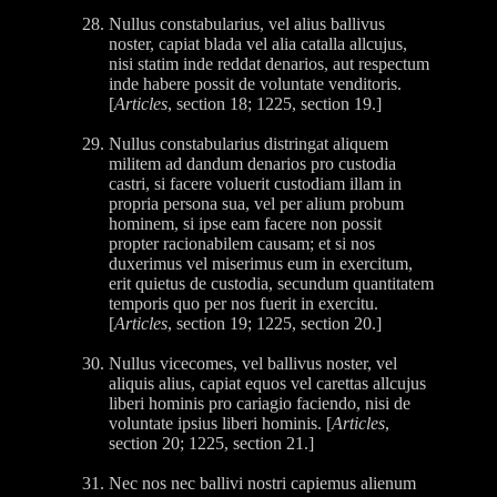
Nullus constabularius, vel alius ballivus
noster, capiat blada vel alia catalla allcujus,
nisi statim inde reddat denarios, aut respectum
inde habere possit de voluntate venditoris.
[
Articles
, section 18; 1225, section 19.]
Nullus constabularius distringat aliquem
militem ad dandum denarios pro custodia
castri, si facere voluerit custodiam illam in
propria persona sua, vel per alium probum
hominem, si ipse eam facere non possit
propter racionabilem causam; et si nos
duxerimus vel miserimus eum in exercitum,
erit quietus de custodia, secundum quantitatem
temporis quo per nos fuerit in exercitu.
[
Articles
, section 19; 1225, section 20.]
Nullus vicecomes, vel ballivus noster, vel
aliquis alius, capiat equos vel carettas allcujus
liberi hominis pro cariagio faciendo, nisi de
voluntate ipsius liberi hominis. [
Articles
,
section 20; 1225, section 21.]
Nec nos nec ballivi nostri capiemus alienum