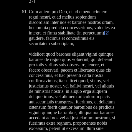
37]
Cum autem pro Deo, et ad emendacionem
regni nostri, et ad melius sopiendum
discordiam inter nos et barones nostros ortam,
hec omnia predicta concesserimus, volentes ea
integra et firma stabilitate (in perpetuum)
[2]
gaudere, facimus et concedimus eis
securitatem subscriptam;
videlicet quod barones eligant viginti quinque
barones de regno quos voluerint, qui debeant
pro totis viribus suis observare, tenere, et
facere observari, pacem et libertates quas cis
concessimus, et hac presenti carta nostra
confirmavimus; ita scilicet quod, si nos, vel
justiciarius noster, vel ballivi nostri, vel aliquis
de ministris nostris, in aliquo erga aliquem
deliquerimus, vel aliquem articulorum pacis
aut securitatis transgressi fuerimus, et delictum
ostensum fuerit quatuor baronibus de predictis
viginti quinque baronibus, illi quatuor barones
accedant ad nos vel ad justiciarium nostrum, si
fuerimus extra regnum, proponentes nobis
excessum, petent ut excessum illum sine