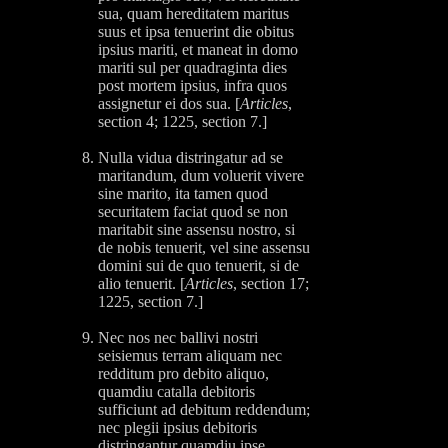
sua, quam hereditatem maritus
suus et ipsa tenuerint die obitus
ipsius mariti, et maneat in domo
mariti sul per quadraginta dies
post mortem ipsius, infra quos
assignetur ei dos sua. [
Articles
,
section 4; 1225, section 7.]
Nulla vidua distringatur ad se
maritandum, dum voluerit vivere
sine marito, ita tamen quod
securitatem faciat quod se non
maritabit sine assensu nostro, si
de nobis tenuerit, vel sine assensu
domini sui de quo tenuerit, si de
alio tenuerit. [
Articles
, section 17;
1225, section 7.]
Nec nos nec ballivi nostri
seisiemus terram aliquam nec
redditum pro debito aliquo,
quamdiu catalla debitoris
sufficiunt ad debitum reddendum;
nec plegii ipsius debitoris
distringantur quamdiu ipse