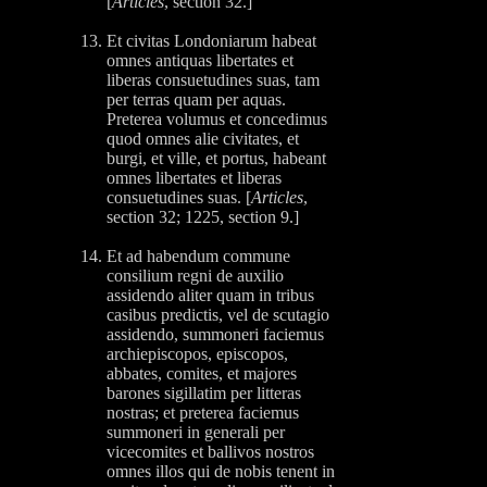
[
Articles
, section 32.]
Et civitas Londoniarum habeat
omnes antiquas libertates et
liberas consuetudines suas, tam
per terras quam per aquas.
Preterea volumus et concedimus
quod omnes alie civitates, et
burgi, et ville, et portus, habeant
omnes libertates et liberas
consuetudines suas. [
Articles
,
section 32; 1225, section 9.]
Et ad habendum commune
consilium regni de auxilio
assidendo aliter quam in tribus
casibus predictis, vel de scutagio
assidendo, summoneri faciemus
archiepiscopos, episcopos,
abbates, comites, et majores
barones sigillatim per litteras
nostras; et preterea faciemus
summoneri in generali per
vicecomites et ballivos nostros
omnes illos qui de nobis tenent in