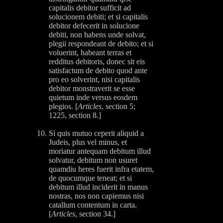
capitalis debitor sufficit ad
solucionem debiti; et si capitalis
debitor defecerit in solucione
debiti, non habens unde solvat,
plegii respondeant de debito; et si
voluerint, habeant terras et
redditus debitoris, donec sit eis
satisfactum de debito quod ante
pro eo solverint, nisi capitalis
debitor monstraverit se esse
quietum inde versus eosdem
plegios. [
Articles
, section 5;
1225, section 8.]
Si quis mutuo ceperit aliquid a
Judeis, plus vel minus, et
moriatur antequam debitum illud
solvatur, debitum non usuret
quamdiu heres fuerit infra etatem,
de quocumque teneat; et si
debitum illud inciderit in manus
nostras, nos non capiemus nisi
catallum contentum in carta.
[
Articles
, section 34.]