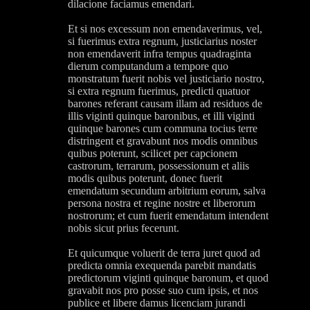
dilacione faciamus emendari.
Et si nos excessum non emendaverimus, vel,
si fuerimus extra regnum, justiciarius noster
non emendaverit infra tempus quadraginta
dierum computandum a tempore quo
monstratum fuerit nobis vel justiciario nostro,
si extra regnum fuerimus, predicti quatuor
barones referant causam illam ad residuos de
illis viginti quinque baronibus, et illi viginti
quinque barones cum communa tocius terre
distringent et gravabunt nos modis omnibus
quibus poterunt, scilicet per capcionem
castrorum, terrarum, possessionum et aliis
modis quibus poterunt, donec fuerit
emendatum secundum arbitrium eorum, salva
persona nostra et regine nostre et liberorum
nostrorum; et cum fuerit emendatum intendent
nobis sicut prius fecerunt.
Et quicumque voluerit de terra juret quod ad
predicta omnia exequenda parebit mandatis
predictorum viginti quinque baronum, et quod
gravabit nos pro posse suo cum ipsis, et nos
publice et libere damus licenciam jurandi