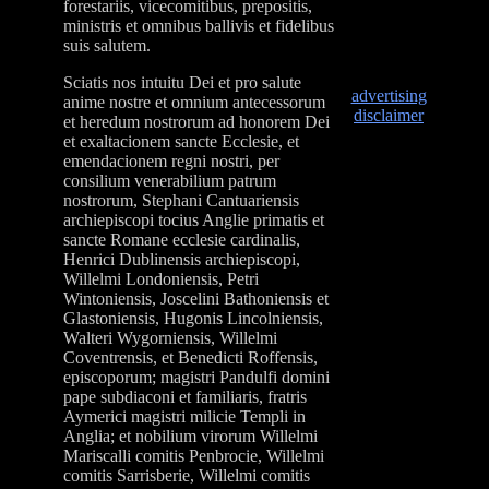
forestariis, vicecomitibus, prepositis,
ministris et omnibus ballivis et fidelibus
suis salutem.
Sciatis nos intuitu Dei et pro salute
advertising
anime nostre et omnium antecessorum
disclaimer
et heredum nostrorum ad honorem Dei
et exaltacionem sancte Ecclesie, et
emendacionem regni nostri, per
consilium venerabilium patrum
nostrorum, Stephani Cantuariensis
archiepiscopi tocius Anglie primatis et
sancte Romane ecclesie cardinalis,
Henrici Dublinensis archiepiscopi,
Willelmi Londoniensis, Petri
Wintoniensis, Joscelini Bathoniensis et
Glastoniensis, Hugonis Lincolniensis,
Walteri Wygorniensis, Willelmi
Coventrensis, et Benedicti Roffensis,
episcoporum; magistri Pandulfi domini
pape subdiaconi et familiaris, fratris
Aymerici magistri milicie Templi in
Anglia; et nobilium virorum Willelmi
Mariscalli comitis Penbrocie, Willelmi
comitis Sarrisberie, Willelmi comitis