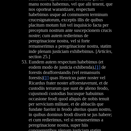
manu nostra habemus, vel que alii tenent, que
nos oporteat warantizare, respectum
habebimus usque ad communem terminum
crucesignatorum, exceptis illis de quibus
placitum motum fuit vel inquisicio facta per
preceptum nostrum ante suscepcionem crucis
nostre; cum autem redierimus de
peregrinacione nostra, vel si forte
remanserimus a peregrinacione nostra, statim
inde plenam justiciam exhibebimus. [
Articles
,
section 25.]
Eundem autem respectum habebimus (et
eodem modo de justicia exhibenda),
[1]
de
forestis deafforestandis (vel remansuris
forestis)
[1]
quas Henricus pater noster vel
Ricardus frater noster afforestaverunt, et de
custodiis terrarum que sunt de alieno feodo,
cujusmodi custodias hucusque habuimus
occasione feodi quod aliquis de nobis tenuit
per servicium militare, et de abbaciis que
fundate fuerint in feodo alterius quam nostro,
in quibus dominus feodi dixerit se jus habere;
et cum redierimus, vel si remanserimus a
peregrinacione nostra, super hiis
conquerentibus plenam justiciam statim