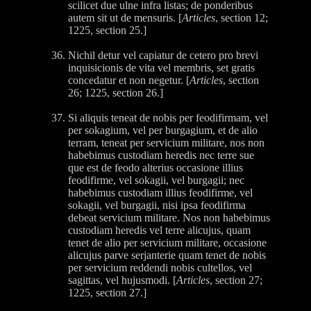
scilicet due ulne infra listas; de ponderibus
autem sit ut de mensuris. [
Articles
, section 12;
1225, section 25.]
Nichil detur vel capiatur de cetero pro brevi
inquisicionis de vita vel membris, set gratis
concedatur et non negetur. [
Articles
, section
26; 1225, section 26.]
Si aliquis teneat de nobis per feodifirmam, vel
per sokagium, vel per burgagium, et de alio
terram, teneat per servicium militare, nos non
habebimus custodiam heredis nec terre sue
que est de feodo alterius occasione illius
feodifirme, vel sokagii, vel burgagii; nec
habebimus custodiam illius feodifirme, vel
sokagii, vel burgagii, nisi ipsa feodifirma
debeat servicium militare. Nos non habebimus
custodiam heredis vel terre alicujus, quam
tenet de alio per servicium militare, occasione
alicujus parve serjanterie quam tenet de nobis
per servicium reddendi nobis cultellos, vel
sagittas, vel hujusmodi. [
Articles
, section 27;
1225, section 27.]