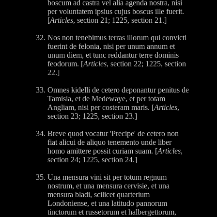
boscum ad castra vel alia agenda nostra, nisi
per voluntatem ipsius cujus boscus ille fuerit.
[
Articles
, section 21; 1225, section 21.]
Nos non tenebimus terras illorum qui convicti
fuerint de felonia, nisi per unum annum et
unum diem, et tunc reddantur terre dominis
feodorum. [
Articles
, section 22; 1225, section
22.]
Omnes kidelli de cetero deponantur penitus de
Tamisia, et de Medewaye, et per totam
Angliam, nisi per costeram maris. [
Articles
,
section 23; 1225, section 23.]
Breve quod vocatur 'Precipe' de cetero non
fiat alicui de aliquo tenemento unde liber
homo amittere possit curiam suam. [
Articles
,
section 24; 1225, section 24.]
Una mensura vini sit per totum regnum
nostrum, et una mensura cervisie, et una
mensura bladi, scilicet quarterium
Londoniense, et una latitudo pannorum
tinctorum et russetorum et halbergettorum,