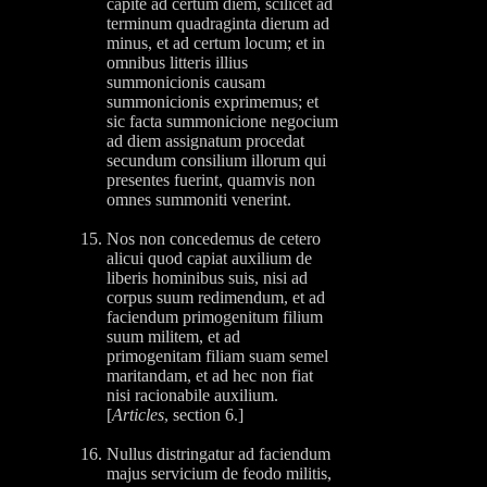
capite ad certum diem, scilicet ad
terminum quadraginta dierum ad
minus, et ad certum locum; et in
omnibus litteris illius
summonicionis causam
summonicionis exprimemus; et
sic facta summonicione negocium
ad diem assignatum procedat
secundum consilium illorum qui
presentes fuerint, quamvis non
omnes summoniti venerint.
Nos non concedemus de cetero
alicui quod capiat auxilium de
liberis hominibus suis, nisi ad
corpus suum redimendum, et ad
faciendum primogenitum filium
suum militem, et ad
primogenitam filiam suam semel
maritandam, et ad hec non fiat
nisi racionabile auxilium.
[
Articles
, section 6.]
Nullus distringatur ad faciendum
majus servicium de feodo militis,