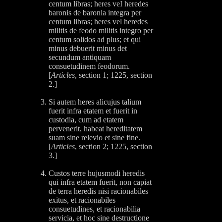
centum libras; heres veI heredes
baronis de baronia integra per
centum libras; heres vel heredes
militis de feodo militis integro per
centum solidos ad plus; et qui
minus debuerit minus det
secundum antiquam
consuetudinem feodorum.
[
Articles
, section 1; 1225, section
2.]
Si autem heres alicujus talium
fuerit infra etatem et fuerit in
custodia, cum ad etatem
pervenerit, habeat hereditatem
suam sine relevio et sine fine.
[
Articles
, section 2; 1225, section
3.]
Custos terre hujusmodi heredis
qui infra etatem fuerit, non capiat
de terra heredis nisi racionabiles
exitus, et racionabiles
consuetudines, et racionabilia
servicia, et hoc sine destructione