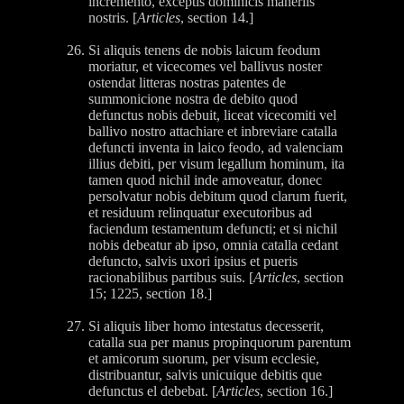
incremento, exceptis dominicis maneriis
nostris. [
Articles
, section 14.]
Si aliquis tenens de nobis laicum feodum
moriatur, et vicecomes vel ballivus noster
ostendat litteras nostras patentes de
summonicione nostra de debito quod
defunctus nobis debuit, liceat vicecomiti vel
ballivo nostro attachiare et inbreviare catalla
defuncti inventa in laico feodo, ad valenciam
illius debiti, per visum legallum hominum, ita
tamen quod nichil inde amoveatur, donec
persolvatur nobis debitum quod clarum fuerit,
et residuum relinquatur executoribus ad
faciendum testamentum defuncti; et si nichil
nobis debeatur ab ipso, omnia catalla cedant
defuncto, salvis uxori ipsius et pueris
racionabilibus partibus suis. [
Articles
, section
15; 1225, section 18.]
Si aliquis liber homo intestatus decesserit,
catalla sua per manus propinquorum parentum
et amicorum suorum, per visum ecclesie,
distribuantur, salvis unicuique debitis que
defunctus el debebat. [
Articles
, section 16.]