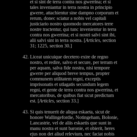
et si sint de terra contra nos gwerrina; et si
tales inveniantur in terra nostra in principio
gwerre, attachientur sine dampno corporum et
rerum, donec sciatur a nobis vel capitali
justiciario nostro quomodo mercatores terre
nostre tractentur, qui tunc invenientur in terra
contra nos gwerrina; et si nostri salvi sint ibi,
alii salvi sint in terra nostra. [
Articles
, section
31; 1225, section 30.]
Liceat unicuique decetero exire de regno
nostro, et redire, salvo et secure, per terram et
per aquam, salva fide nostra, nisi tempore
gwerre per aliquod breve tempus, propter
communem utilitatem regni, exceptis
imprisonatis et utlagatis secundum legem
regni, et gente de terra contra nos gwerrina, et
mercatoribus, de quibus fiat sicut predictum
est. [
Articles
, section 33.]
Si quis tenuerit de aliqua eskaeta, sicut de
honore Wallingefordie, Notingeham, Bolonie,
Lancastrie, vel de aliis eskaetis que sunt in
manu nostra et sunt baronie, et obierit, heres
ejus non det aliud relevium, nec faciat nobis