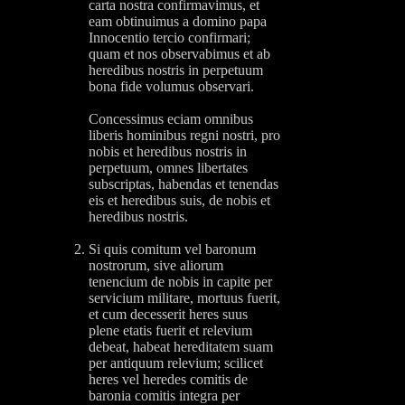
carta nostra confirmavimus, et
eam obtinuimus a domino papa
Innocentio tercio confirmari;
quam et nos observabimus et ab
heredibus nostris in perpetuum
bona fide volumus observari.
Concessimus eciam omnibus
liberis hominibus regni nostri, pro
nobis et heredibus nostris in
perpetuum, omnes libertates
subscriptas, habendas et tenendas
eis et heredibus suis, de nobis et
heredibus nostris.
Si quis comitum vel baronum
nostrorum, sive aliorum
tenencium de nobis in capite per
servicium militare, mortuus fuerit,
et cum decesserit heres suus
plene etatis fuerit et relevium
debeat, habeat hereditatem suam
per antiquum relevium; scilicet
heres vel heredes comitis de
baronia comitis integra per