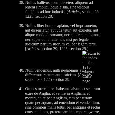
Nullus ballivus ponat decetero aliquem ad
legem simplici loquela sua, sine testibus
fidelibus ad hoc inductis. [
Articles
, section 28;
1225, section 28.]
Nullus liber homo capiatur, vel imprisonetur,
aut disseisiatur, aut utlagetur, aut exuletur, aut
aliquo modo destruatur, nec super cum ibimus,
nec super cum mittemus, nisi per legale
judicium parium suorum vel per legem terre.
[
Articles
, section 29; 1225, section 29.]
Nulli vendemus, nulli negabimus aut
differemus rectum aut justiciam. [
Articles
,
section 30; 1225 section 29.]
Omnes mercatores habeant salvum et securum
exire de Anglia, et venire in Angliam, et
morari, et ire per Angliam, tam per terram
quam per aquam, ad emendum et vendendum,
sine omnibus malis toltis, per antiquas et rectas
consuetudines, preterquam in tempore gwerre,