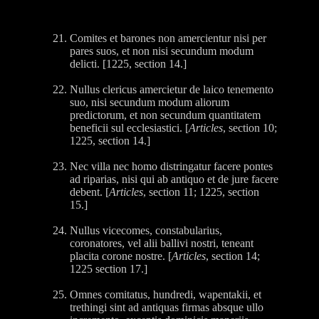
Comites et barones non amercientur nisi per
pares suos, et non nisi secundum modum
delicti. [1225, section 14.]
Nullus clericus amercietur de laico tenemento
suo, nisi secundum modum aliorum
predictorum, et non secundum quantitatem
beneficii sul ecclesiastici. [
Articles
, section 10;
1225, section 14.]
Nec villa nec homo distringatur facere pontes
ad riparias, nisi qui ab antiquo et de jure facere
debent. [
Articles
, section 11; 1225, section
15.]
Nullus vicecomes, constabularius,
coronatores, vel alii ballivi nostri, teneant
placita corone nostre. [
Articles
, section 14;
1225 section 17.]
Omnes comitatus, hundredi, wapentakii, et
trethingi sint ad antiquas firmas absque ullo