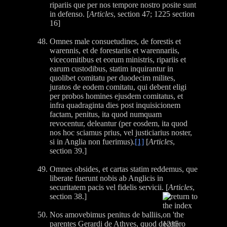
ripariis que per nos tempore nostro posite sunt
in defenso. [
Articles
, section 47; 1225 section
16]
Omnes male consuetudines, de forestis et
warennis, et de forestariis et warennariis,
vicecomitibus et eorum ministris, ripariis et
earum custodibus, statim inquirantur in
quolibet comitatu per duodecim milites,
juratos de eodem comitatu, qui debent eligi
per probos homines ejusdem comitatus, et
infra quadraginta dies post inquisicionem
factam, penitus, ita quod numquam
revocentur, deleantur (per eosdem, ita quod
nos hoc sciamus prius, vel justiciarius noster,
si in Anglia non fuerimus).
[1]
[
Articles
,
section 39.]
Omnes obsides, et cartas statim reddemus, que
liberate fuerunt nobis ab Anglicis in
securitatem pacis vel fidelis servicii. [
Articles
,
section 38.]
Nos amovebimus penitus de balliis,
parentes Gerardi de Athyes, quod decetero