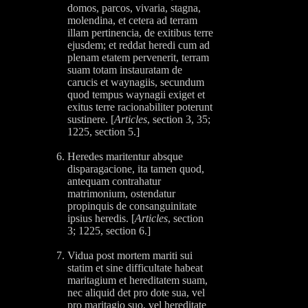
domos, parcos, vivaria, stagna,
molendina, et cetera ad terram
illam pertinencia, de exitibus terre
ejusdem; et reddat heredi cum ad
plenam etatem pervenerit, terram
suam totam instauratam de
carucis et waynagiis, secundum
quod tempus waynagii exiget et
exitus terre racionabiliter poterunt
sustinere. [
Articles
, section 3, 35;
1225, section 5.]
Heredes maritentur absque
disparagacione, ita tamen quod,
antequam contrahatur
matrimonium, ostendatur
propinquis de consanguinitate
ipsius heredis. [
Articles
, section
3; 1225, section 6.]
Vidua post mortem mariti sui
statim et sine difficultate habeat
maritagium et hereditatem suam,
nec aliquid det pro dote sua, vel
pro maritagio suo, vel hereditate