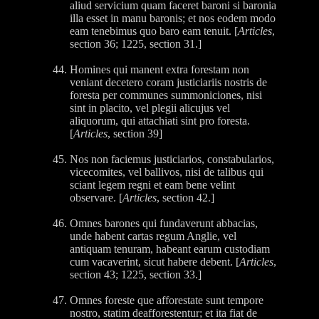
aliud servicium quam faceret baroni si baronia
illa esset in manu baronis; et nos eodem modo
eam tenebimus quo baro eam tenuit. [
Articles
,
section 36; 1225, section 31.]
Homines qui manent extra forestam non
veniant decetero coram justiciariis nostris de
foresta per communes summoniciones, nisi
sint in placito, vel plegii alicujus vel
aliquorum, qui attachiati sint pro foresta.
[
Articles
, section 39]
Nos non faciemus justiciarios, constabularios,
vicecomites, vel ballivos, nisi de talibus qui
sciant legem regni et eam bene velint
observare. [
Articles
, section 42.]
Omnes barones qui fundaverunt abbacias,
unde habent cartas regum Anglie, vel
antiquam tenuram, habeant earum custodiam
cum vacaverint, sicut habere debent. [
Articles
,
section 43; 1225, section 33.]
Omnes foreste que afforestate sunt tempore
nostro, statim deafforestentur; et ita fiat de