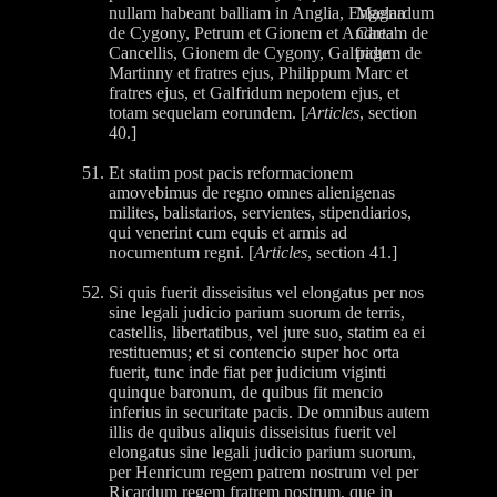
nullam habeant balliam in Anglia, Engelardum
de Cygony, Petrum et Gionem et Andream de
Cancellis, Gionem de Cygony, Galfridum de
Martinny et fratres ejus, Philippum Marc et
fratres ejus, et Galfridum nepotem ejus, et
totam sequelam eorundem. [
Articles
, section
40.]
Et statim post pacis reformacionem
amovebimus de regno omnes alienigenas
milites, balistarios, servientes, stipendiarios,
qui venerint cum equis et armis ad
nocumentum regni. [
Articles
, section 41.]
Si quis fuerit disseisitus vel elongatus per nos
sine legali judicio parium suorum de terris,
castellis, libertatibus, vel jure suo, statim ea ei
restituemus; et si contencio super hoc orta
fuerit, tunc inde fiat per judicium viginti
quinque baronum, de quibus fit mencio
inferius in securitate pacis. De omnibus autem
illis de quibus aliquis disseisitus fuerit vel
elongatus sine legali judicio parium suorum,
per Henricum regem patrem nostrum vel per
Ricardum regem fratrem nostrum, que in