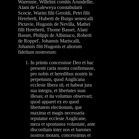
Warennie, Willelmi comitis Arundellie,
Alani de Galeweya constabularii
Scocie, Warini filii Geroldi, Petri filii
Hereberti, Huberti de Burgo senescalli
Pictavie, Hugonis de Nevilla, Mathei
filli Hereberti, Thome Basset, Alani
Basset, Philippi de Albiniaco, Roberti
de Roppel', Johannis Mariscalli,
Johannis filii Hugonis et aliorum
fidelium nostrorum:
In primis concessisse Deo et hac
presenti carta nostra confirmasse,
pro nobis et heredibus nostris in
perpetuum, quod Anglicana
ecclesie libera sit, et habeat jura
sua integra, et libertates suas
illesas; et ita volumus observari;
quod apparet ex eo quod
libertatem electionum, que
maxima et magis necessaria
reputatur ecclesie Anglicane,
mera et spontanea voluntate, ante
discordiam inter nos et barones
nostros motam, concessimus et